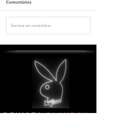
Comentários
Modelo Musa
Musa Modelo T
Escreva um comentário
REVISTA
PLAYBOY
Playboy a revista do homem
Este site pertence a comarca de Monte Alto - SP