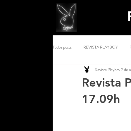
Todos posts
REVISTA PLAYBOY
Revista Playboy
2 de 
Revista 
17.09h