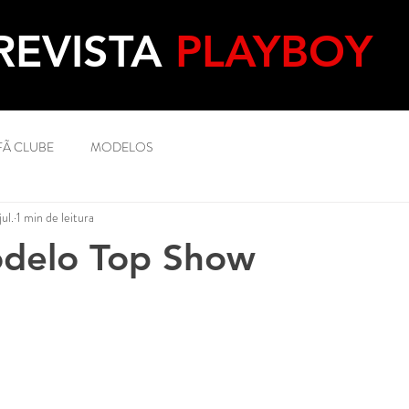
REVISTA
PLAYBOY
FÃ CLUBE
MODELOS
jul.
1 min de leitura
delo Top Show