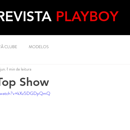
REVISTA
PLAYBOY
FÃ CLUBE
MODELOS
jun.
1 min de leitura
Top Show
om/watch?v=kXz5DGDpQmQ