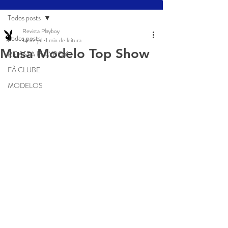
Todos posts
Revista Playboy
Todos posts
14 de jul.
1 min de leitura
Musa Modelo Top Show
REVISTA PLAYBOY
FÃ CLUBE
MODELOS