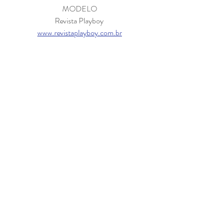
MODELO
Revista Playboy 
www.revistaplayboy.com.br
Modelo 
www.revistapleyboy.com.br