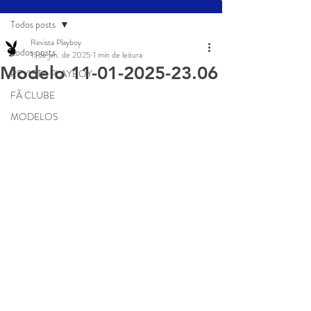
Todos posts
Revista Playboy
Todos posts
11 de jan. de 2025
1 min de leitura
Modelo 11-01-2025-23.06
REVISTA PLAYBOY
FÃ CLUBE
MODELOS