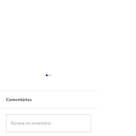
Comentários
Modelo Musa
Musa Modelo T
Escreva um comentário