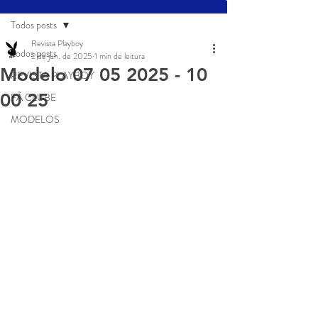
Todos posts
Revista Playboy
Todos posts
2 de jun. de 2025
1 min de leitura
Modelo 07 05 2025 - 10
REVISTA PLAYBOY
00 25
FÃ CLUBE
MODELOS